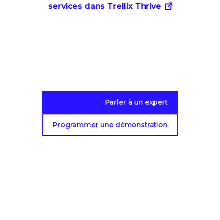
services dans Trellix Thrive
Faites le premier pas vers une protection
évolutive de
vos terminaux.
Parler à un expert
Programmer une démonstration
FONCTIONNALITÉS DE LA PLATE-FORME
À propos de notre plate-forme
Avantages de Trellix Platform
Trellix Wise