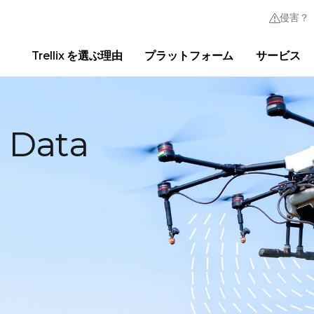
侵害？
Trellix を選ぶ理由
プラットフォーム
サービス
Thrive Community
クイック リンク
Trellix Login
Trellix を選ぶ理由
|
製品
|
Advanced Research Cente
e Data