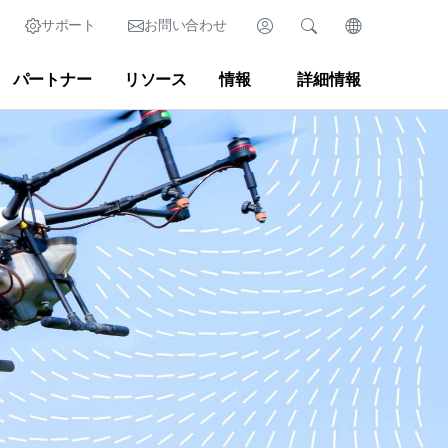
サポート
お問い合わせ
ログイン
検索
言語を変更
パートナー
リソース
情報
詳細情報
English (英語)
Search
クリア
|
検索のヒント
Partner Portal
Developer Portal
日本語 (日本語)
Deutsch (ドイツ語)
r
|
ニュースルーム
|
ブログ
Español (スペイン語)
Français (フランス語)
Português (ポルトガル語)