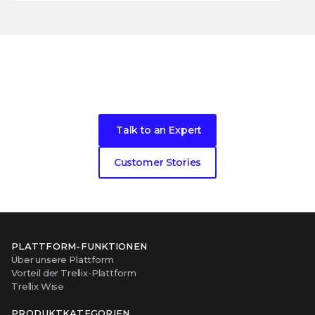
Become our next cybersecurity
customer success story
Talk to an Expert
Customer Stories
PLATTFORM-FUNKTIONEN
Über unsere Plattform
Vorteil der Trellix-Plattform
Trellix Wise
PRODUKTKATEGORIEN