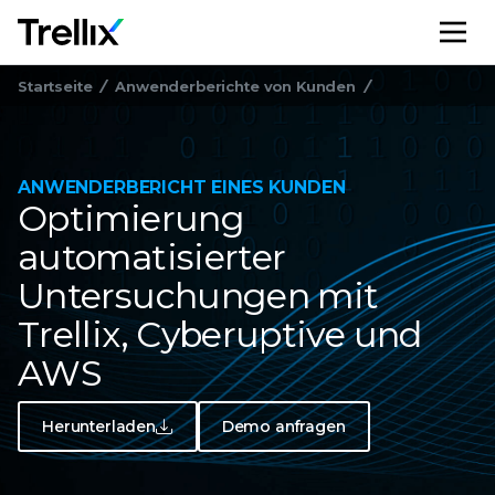
M
Startseite
Anwenderberichte von Kunden
ANWENDERBERICHT EINES KUNDEN
Optimierung
automatisierter
Untersuchungen mit
Trellix, Cyberuptive und
AWS
Herunterladen
Demo anfragen