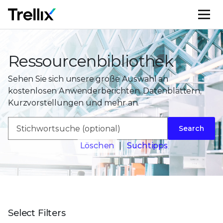
M
Ressourcenbibliothek
Sehen Sie sich unsere große Auswahl an
kostenlosen Anwenderberichten, Datenblättern,
Kurzvorstellungen und mehr an.
Search
Löschen
|
Suchtipps
Select Filters