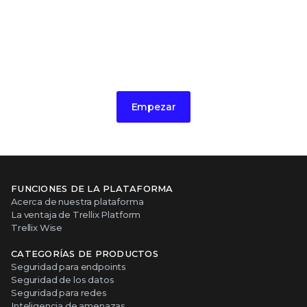
Póngase en contacto con nosotros hoy
mismo para programar una
demostración u obtener más
información
Empezar
FUNCIONES DE LA PLATAFORMA
Acerca de nuestra plataforma
La ventaja de Trellix Platform
Trellix Wise
CATEGORÍAS DE PRODUCTOS
Seguridad para endpoints
Seguridad de los datos
Seguridad para redes
Inteligencia de amenazas