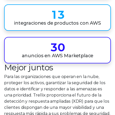
0
2
5
0
1
3
6
1
2
4
integraciones de productos con AWS
7
2
3
5
8
3
0
4
6
9
4
1
anuncios en AWS Marketplace
5
7
Mejor juntos
5
2
6
8
Para las organizaciones que operan en la nube,
6
3
7
9
proteger los activos, garantizar la seguridad de los
7
4
datos e identificar y responder a las amenazas es
8
una prioridad. Trellix proporciona el futuro de la
8
5
9
detección y respuesta ampliadas (XDR) para que los
clientes dispongan de una mayor visibilidad y una
respuesta más rápida a sus problemas de seguridad.