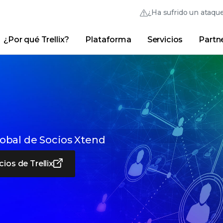
¿Ha sufrido un ataqu
¿Por qué Trellix?
Plataforma
Servicios
Partn
Thrive Community
Vínculos rápidos
Trellix Login
¿Por qué Trellix?
|
Productos
|
Advanced Research
obal de Socios Xtend
cios de Trellix