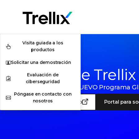
Visita guiada a los
productos
Solicitar una demostración
Socios de Trellix
Evaluación de
ciberseguridad
Explore nuestro NUEVO Programa Gl
Póngase en contacto con
nosotros
Conviértete en socio
Portal para so