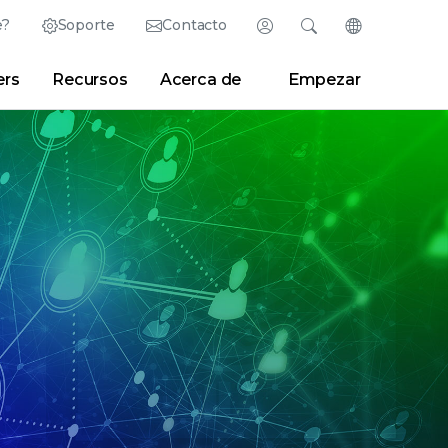
e?
Soporte
Contacto
Inicio de sesión
Buscar
Cambiar idiom
ers
Recursos
Acerca de
Empezar
English (Inglés)
Search
Borrar
|
Consejos de búsqueda
Partner Portal
Developer Portal
日本語 (Japonés)
Deutsch (Alemán)
 Center
|
Sala de prensa
|
Blogs
Español (Español)
Français (Francés)
Português (Portugués)