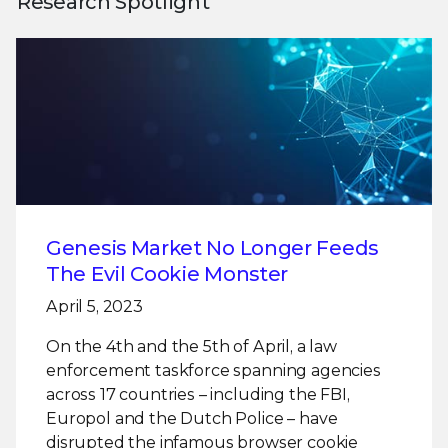
Research Spotlight
Genesis Market No Longer Feeds
The Evil Cookie Monster
April 5, 2023
On the 4th and the 5th of April, a law
enforcement taskforce spanning agencies
across 17 countries – including the FBI,
Europol and the Dutch Police – have
disrupted the infamous browser cookie