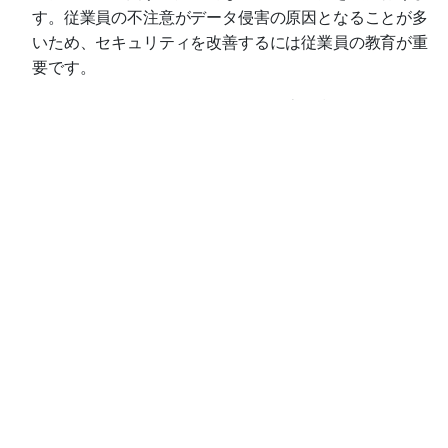
す。従業員の不注意がデータ侵害の原因となることが多
いため、セキュリティを改善するには従業員の教育が重
要です。
モバイル デバイスは今後もサイバー攻撃の標的になると予
測されますが、IT 部門は、優れたセキュリティ プラクテ
ィスに従い、最新のセキュリティ ソフトウェアを使用して
モバイル デバイスのセキュリティを実装することで、リス
クを大幅に軽減できます。モバイル脅威検出とモバイル デ
バイス管理を組み合わせることで、データとアプリケーシ
ョンを最大限に保護しながら、従業員がモバイル デバイス
のメリットを享受することができます。
セキュリティ意識向上に関するトピックをさら
に見る