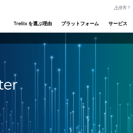
侵害？
Trellix を選ぶ理由
プラットフォーム
サービス
Thrive Community
クイック リンク
Trellix Login
Trellix を選ぶ理由
|
製品
|
Advanced Research Cente
ter