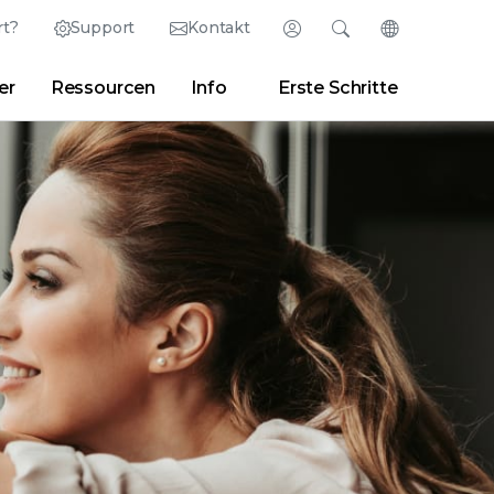
t?
Support
Kontakt
Anmelden
Suchen
Sprache änder
er
Ressourcen
Info
Erste Schritte
English (Englisch)
Search
Löschen
|
Suchtipps
Partner Portal
Developer Portal
日本語 (Japanisch)
Deutsch (Deutsch)
 Center
|
Presse-Center
|
Blogs
Español (Spanisch)
Français (Französisch)
Português (Portugiesisch)