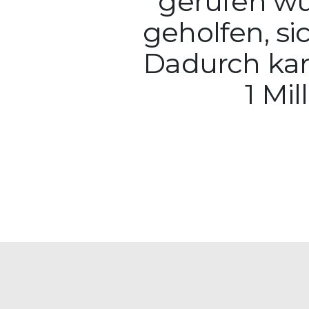
gerufen wur
geholfen, si
Dadurch kam
1 Mi