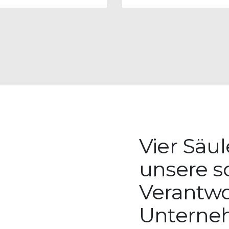
Vier Säul
unsere s
Verantwo
Untern