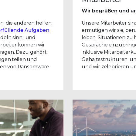
Wir begrüßen und unt
n, die anderen helfen
Unsere Mitarbeiter sin
erfüllende Aufgaben
ermutigen wir sie, ber
ndeln sinn- und
leben, Situationen zu 
arbeiter können wir
Gespräche einzubringen
ragen. Dazu gehört,
inklusive Mitarbeiterk
ngen teilen und
Gehaltsstrukturen, u
pen von Ransomware
und wir zelebrieren u