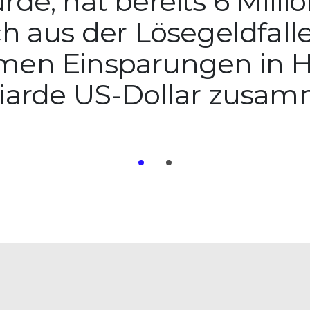
de, hat bereits 6 Mill
ch aus der Lösegeldfalle
en Einsparungen in H
lliarde US-Dollar zusa