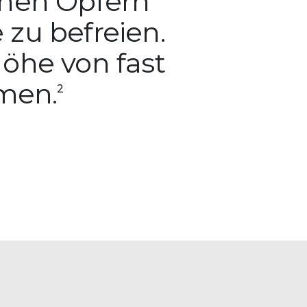
ionen Opfern
 zu befreien.
öhe von fast
mmen.
2