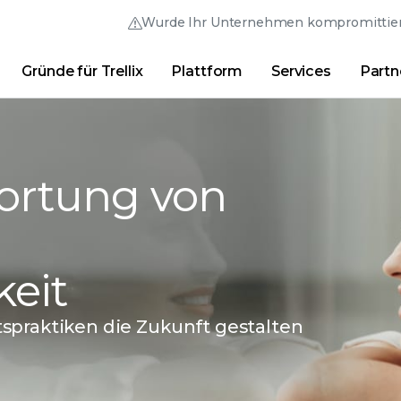
Wurde Ihr Unternehmen kompromittier
Gründe für Trellix
Plattform
Services
Partn
Thrive Community
Direkt-Links
Trellix Login
Gründe für Trellix
|
Produkte
|
Advanced Research
wortung von
keit
spraktiken die Zukunft gestalten