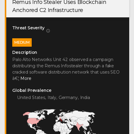
Remus Info Stealer Uses Blockchain
Anchored C2 Infrastructure
Threat Severity
MEDIUM
Description
Palo Alto Networks Unit 42 observed a campaign
distributing the Remus Infostealer through a fake
cracked software distribution network that uses SEO
â€¦
More
Global Prevalence
United States
,
Italy
,
Germany
,
India