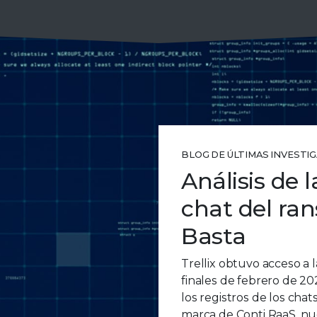
BLOG DE ÚLTIMAS INVESTI
Análisis de l
chat del ra
Basta
Trellix obtuvo acceso a l
finales de febrero de 2
los registros de los cha
marca de Conti RaaS, nu