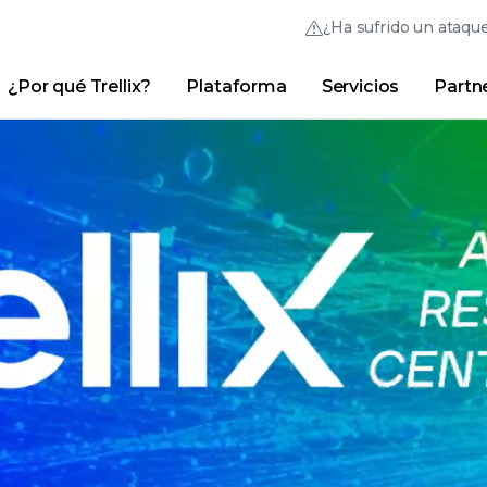
¿Ha sufrido un ataqu
¿Por qué Trellix?
Plataforma
Servicios
Partn
Thrive Community
Vínculos rápidos
Trellix Login
¿Por qué Trellix?
|
Productos
|
Advanced Research