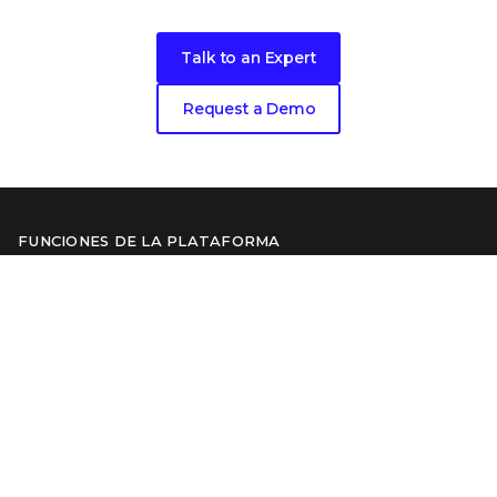
Ready to get started?
Talk to an Expert
Request a Demo
FUNCIONES DE LA PLATAFORMA
Acerca de nuestra plataforma
La ventaja de Trellix Platform
Trellix Wise
CATEGORÍAS DE PRODUCTOS
Seguridad para endpoints
Seguridad de los datos
Seguridad para redes
Inteligencia de amenazas
Seguridad del correo electrónico
Operaciones de seguridad
Ver todos los productos