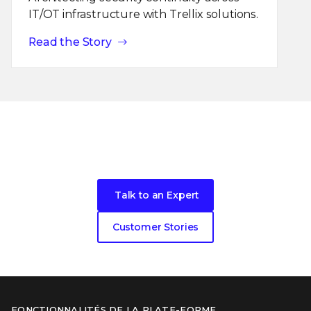
IT/OT infrastructure with Trellix solutions.
Read the Story
Become our next cybersecurity
customer success story
Talk to an Expert
Customer Stories
FONCTIONNALITÉS DE LA PLATE-FORME