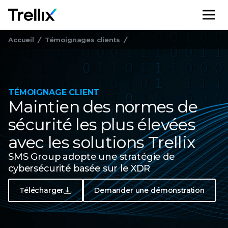
M
Accueil
Témoignages clients
TÉMOIGNAGE CLIENT
Maintien des normes de
sécurité les plus élevées
avec les solutions Trellix
SMS Group adopte une stratégie de
cybersécurité basée sur le XDR
Télécharger
Demander une démonstration