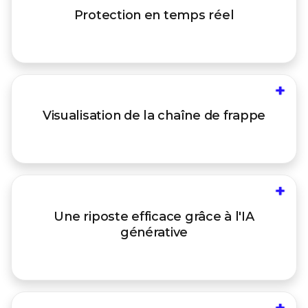
sans délai les informations sur les menaces et
Protection
en temps réel
le contenu de détection à l'ensemble des
contrôles de la plate-forme
+
Appréhendez la chaîne de frappe dans son
ensemble afin d'identifier et de contrer des
Visualisation de
la chaîne de frappe
menaces de plus en plus sophistiquées,
optimisées par l'IA, et mieux vous en protéger
+
Déployez un système de défense optimisé par
l'IA, avec des investigations autonomes et des
Une riposte efficace
grâce à l'IA
réponses guidées, reposant sur plus de
générative
10 années d'expérience et de savoir-faire dans
la réponse aux incidents
+