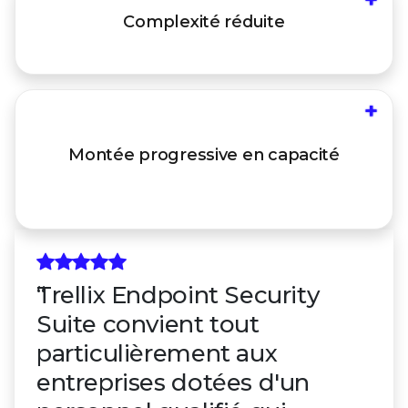
Réduisez la charge d'administration liée à
Complexité
réduite
l'intégration et à la gestion de produits et de
stratégies disparates
+
Commencez par protéger votre vecteur
d'attaque le plus vulnérable, puis complétez la
Montée progressive
en capacité
protection au fil du temps, en tirant parti des
intégrations ouvertes compatibles avec votre
infrastructure existante
Trellix Endpoint Security
Suite convient tout
particulièrement aux
entreprises dotées d'un