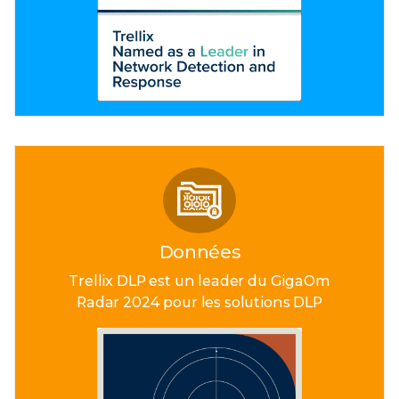
Données
Trellix DLP est un leader du GigaOm
Radar 2024 pour les solutions DLP