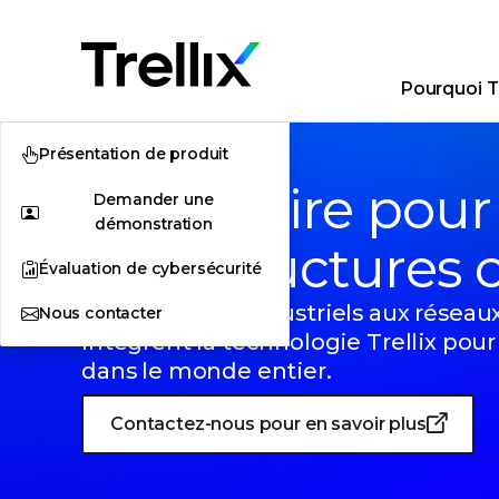
Pourquoi Tr
Présentation de produit
Partenaire pour 
Demander une
démonstration
infrastructures 
Évaluation de cybersécurité
Des systèmes industriels aux réseaux
Nous contacter
intègrent la technologie Trellix pour
dans le monde entier.
Contactez-nous pour en savoir plus