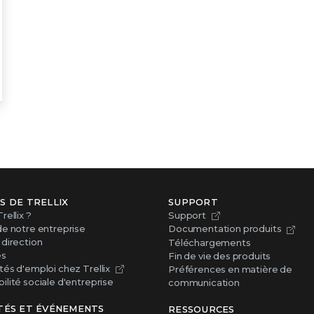
S DE TRELLIX
SUPPORT
rellix ?
Support
de notre entreprise
Documentation produits
direction
Téléchargements
es
Fin de vie des produits
és d'emploi chez Trellix
Préférences en matière de
lité sociale d'entreprise
communication
TÉS ET ÉVÉNEMENTS
RESSOURCES