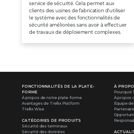
service de sécurité. Cela permet aux
clients des usines de fabrication d'utiliser
le système avec des fonctionnalités de
sécurité améliorées sans avoir à effectuer
de travaux de déploiement complexes.
FONCTIONNALITÉS DE LA PLATE-
À PROPO
FORME
Pourquoi T
À propos de notre plate-forme
À propos 
Avantages de Trellix Platform
Équipe de 
Trellix Wise
Partenair
Opportunit
CATÉGORIES DE PRODUITS
Responsabi
Sécurité des terminaux
Sécurité des données
ACTUALI