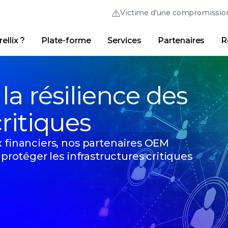
Victime d'une compromissio
ellix ?
Plate-forme
Services
Partenaires
R
Thrive Community
Liens
Trellix Login
Pourquoi Trellix ?
|
Produits
|
Advanced Research 
la résilience des
critiques
 financiers, nos partenaires OEM
 protéger les infrastructures critiques