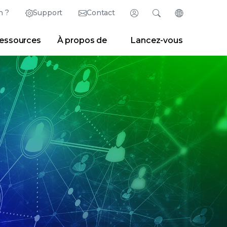
n ?
Support
Contact
Connexion
Rechercher
Changer de la
essources
À propos de
Lancez-vous
English (Anglais)
Search
Effacer
|
Conseils de recherche
Partner Portal
Developer Portal
日本語 (Japonais)
Deutsch (Allemand)
Center
|
Espace presse
|
Blogs
Español (Espagnol)
Français (Français)
Português (Portugais)