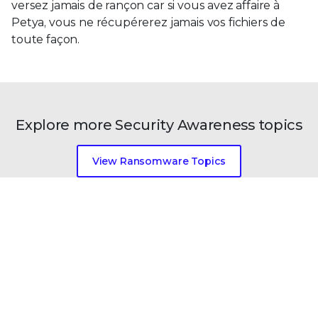
versez jamais de rançon car si vous avez affaire à
Petya, vous ne récupérerez jamais vos fichiers de
toute façon.
Explore more Security Awareness topics
View Ransomware Topics
View All Security Topics
FONCTIONNALITÉS DE LA PLATE-FORME
À propos de notre plate-forme
Avantages de Trellix Platform