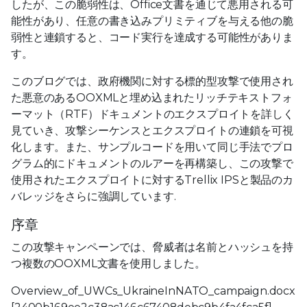
したが、この脆弱性は、Office文書を通じて悪用される可
能性があり、任意の書き込みプリミティブを与える他の脆
弱性と連鎖すると、コード実行を達成する可能性がありま
す。
このブログでは、政府機関に対する標的型攻撃で使用され
た悪意のあるOOXMLと埋め込まれたリッチテキストフォ
ーマット（RTF）ドキュメントのエクスプロイトを詳しく
見ていき、攻撃シーケンスとエクスプロイトの連鎖を可視
化します。また、サンプルコードを用いて同じ手法でプロ
グラム的にドキュメントのルアーを再構築し、この攻撃で
使用されたエクスプロイトに対するTrellix IPSと製品のカ
バレッジをさらに強調しています.
序章
この攻撃キャンペーンでは、脅威者は名前とハッシュを持
つ複数のOOXML文書を使用しました。
Overview_of_UWCs_UkraineInNATO_campaign.docx