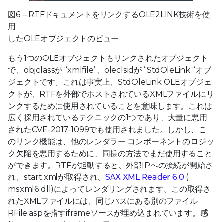
図6 – RTFドキュメントをリンクするOLE2LINK技術を使
用
したOLEオブジェクトのビュー
もう1つのOLEオブジェクトもリンクされたオブジェクト
で、objclassが “xmlfile”、oleclsidが “StdOleLink “オブ
ジェクトです。これは事実上、StdOleLink OLEオブジェ
クトが、RTFを外部でホストされているXMLファイルにリ
ンクするために使用されていることを意味します。これは
広く採用されているテクニックの1つであり、大量に悪用
されたCVE-2017-1099でも使用されました。しかし、こ
のリンク機能は、他のレンダラー コンポーネントのロジッ
ク欠陥を悪用するために、同様の方法でまだ使用すること
ができます。RTFが起動すると、外部IPへの接続が開始さ
れ、start.xmlが取得され、
SAX XML Reader 6.0
(
msxml6.dll)によってレンダリングされます。この取得さ
れたXMLファイルには、同じパスにある別のファイル
RFile.aspを指すiframeソースが埋め込まれています。感