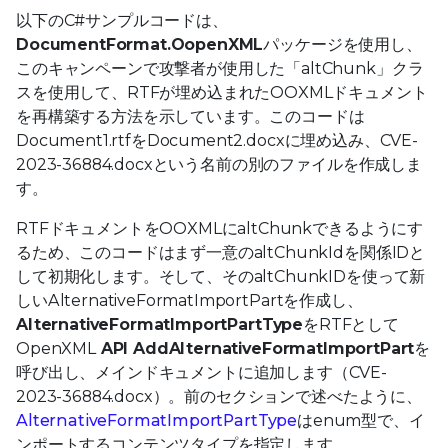
以下のC#サンプルコードは、
DocumentFormat.OopenXML
パッケージを使用し、
このキャンペーンで攻撃者が使用した「altChunk」クラ
スを使用して、RTFが埋め込まれたOOXMLドキュメント
を再構築する方法を示しています。このコードは
Document1.rtfをDocument2.docxに埋め込み、CVE-
2023-36884.docxという名前の別のファイルを作成しま
す。
RTFドキュメントをOOXMLにaltChunkできるようにす
るため、このコードはまず一意のaltChunkIdを関係IDと
して初期化します。そして、そのaltChunkIDを使って新
しいAlternativeFormatImportPartを作成し、
AlternativeFormatImportPartType
をRTFとして
OpenXML
API AddAlternativeFormatImportPart
を
呼び出し、メインドキュメントに追加します（CVE-
2023-36884.docx）。前のセクションで述べたように、
AlternativeFormatImportPartType
はenum型で、イ
ンポートするコンテンツタイプを指定します。