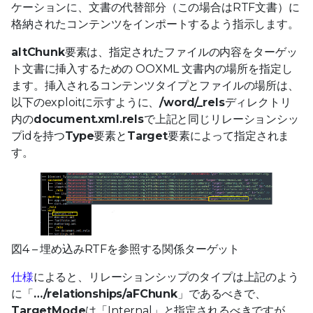
ケーションに、文書の代替部分（この場合はRTF文書）に
格納されたコンテンツをインポートするよう指示します。
altChunk
要素は、指定されたファイルの内容をターゲッ
ト文書に挿入するための OOXML 文書内の場所を指定し
ます。挿入されるコンテンツタイプとファイルの場所は、
以下のexploitに示すように、
/word/_rels
ディレクトリ
内の
document.xml.rels
で上記と同じリレーションシッ
プidを持つ
Type
要素と
Target
要素によって指定されま
す。
図4 – 埋め込みRTFを参照する関係ターゲット
仕様
によると、リレーションシップのタイプは上記のよう
に「
…/relationships/aFChunk
」であるべきで、
TargetMode
は「Internal」と指定されるべきですが、