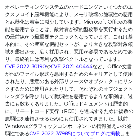
オペレーティングシステムのハードニングといくつかのエ
クスプロイト緩和機能により、メモリ破壊の脆弱性の悪用
と武器化は着実に減少しています。Microsoft Officeの機
能を悪用することは、敵対者が標的型攻撃を実行するため
の最前線かつ最重要テクニックとなっています。これは基
本的に、その豊富な機能セットが、より大きな攻撃対象領
域を露出させ、広く採用され、悪用が容易であるためであ
り、最終的には有利な攻撃ベクトルとなっています。
CVE-2022-30190
や
CVE-2021-40444
など、Office文書
が他のファイル形式を悪用するためのキャリアとして使用
されたり、悪意のある外部リソースやオブジェクトにリン
クするために使用されたりして、それぞれのオブジェクト
レンダラを呼び出して脆弱性を悪用するような事例は、過
去にも数多くありました。Officeドキュメントは歴史的
に、リモートコード実行（RCE）を達成するために複数の
脆弱性を連鎖させるためにも使用されてきました。以前、
Windowsグラフィックコンポーネントの情報漏えいの脆
弱性である
CVE-2022-37985についてブログに掲載
しま