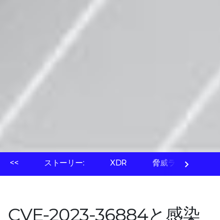
<<
ストーリー:
XDR
脅威ラボ
全
CVE-2023-36884と感染