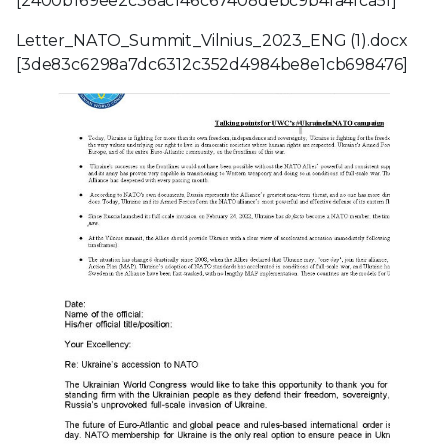
[2400b169ee2c38ac146c67408debc9b4fa4fca5f]
Letter_NATO_Summit_Vilnius_2023_ENG (1).docx
[3de83c6298a7dc6312c352d4984be8e1cb698476]