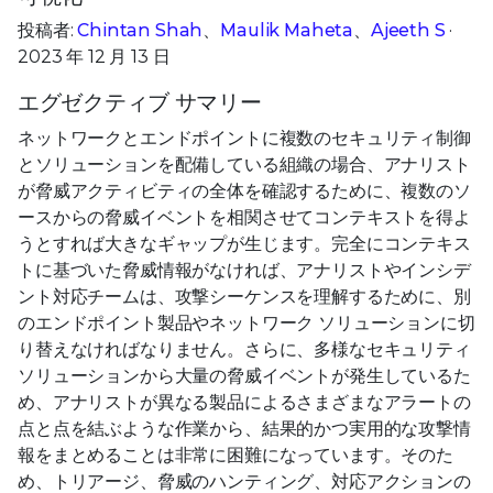
投稿者:
Chintan Shah
、
Maulik Maheta
、
Ajeeth S
·
2023 年 12 月 13 日
エグゼクティブ サマリー
ネットワークとエンドポイントに複数のセキュリティ制御
とソリューションを配備している組織の場合、アナリスト
が脅威アクティビティの全体を確認するために、複数のソ
ースからの脅威イベントを相関させてコンテキストを得よ
うとすれば大きなギャップが生じます。完全にコンテキス
トに基づいた脅威情報がなければ、アナリストやインシデ
ント対応チームは、攻撃シーケンスを理解するために、別
のエンドポイント製品やネットワーク ソリューションに切
り替えなければなりません。さらに、多様なセキュリティ
ソリューションから大量の脅威イベントが発生しているた
め、アナリストが異なる製品によるさまざまなアラートの
点と点を結ぶような作業から、結果的かつ実用的な攻撃情
報をまとめることは非常に困難になっています。そのた
め、トリアージ、脅威のハンティング、対応アクションの