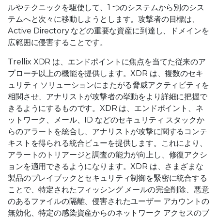
ルやテクニックを駆使して、1 つのシステムから別のシス
テムへと次々に移動しようとします。攻撃者の目標は、
Active Directory などの重要な資産に到達し、ドメインを
広範囲に侵害することです。
Trellix XDR は、エンドポイントに焦点を当てた従来のア
プローチ以上の機能を提供します。XDR は、複数のセキ
ュリティ ソリューションにまたがる脅威アクティビティを
相関させ、アナリストが攻撃者の挙動をより詳細に把握で
きるようにするものです。XDR は、エンドポイント、ネ
ットワーク、メール、ID などのセキュリティ スタックか
らのアラートを統合し、アナリストが攻撃に関するコンテ
キストを得られる統合ビューを提供します。これにより、
アラートのトリアージと調査の能力が向上し、修復アクシ
ョンを適用できるようになります。XDR は、さまざまな
製品のプレイブックとセキュリティ制御を緊密に統合する
ことで、特定されたフィッシング メールの完全削除、悪意
のあるファイルの隔離、侵害されたユーザー アカウントの
無効化、特定の感染資産からのネットワーク アクセスのブ