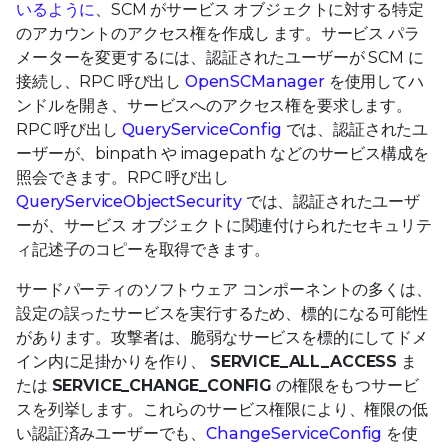
いるように
、SCM がサービス オブジェクトに対する特定
のアカウントのアクセス権を作成し ます。サービス パラ
メーターを変更するには、認証されたユーザーが SCM に
接続し、RPC 呼び出し
OpenSCManager
を使用してハ
ンドルを開き、サービスへのアクセス権を要求します。
RPC 呼び出し
QueryServiceConfig
では、認証されたユ
ーザーが、binpath や imagepath などのサービス構成を
照会できます。RPC 呼び出し
QueryServiceObjectSecurity
では、認証されたユーザ
ーが、サービス オブジェクトに関連付けられたセキュリテ
ィ記述子のコピーを取得できます。
サードパーティのソフトウェア コンポーネントの多くは、
設定の誤ったサービスを実行するため、標的になる可能性
があります。攻撃者は、脆弱なサービスを標的にしてドメ
イン内に足掛かりを作り、
SERVICE_ALL_ACCESS
ま
たは
SERVICE_CHANGE_CONFIG
の権限をもつサービ
スを列挙します。これらのサービス権限により、権限の低
い認証済みユーザーでも、
ChangeServiceConfig
を使