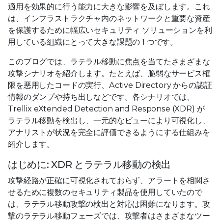
適用を効果的に行う能力に大きな影響を及ぼします。これ
は、インフラストラクチャ内のネットワークと重要な資産
を保護するために幅広いセキュリティ ソリューションを利
用している組織にとって大きな課題の 1 つです。
このブログでは、ラテラル移動に焦点を当てたさまざまな
攻撃シナリオを紹介します。たとえば、脆弱なサービス権
限を悪用したコードの実行、Active Directory からの認証
情報のダンプや持ち出しなどです。各シナリオでは、
Trellix eXtended Detection and Response (XDR) が
ラテラル移動を検出し、一元的なビューにより可視化し、
アナリストが状況を完全に評価できるようにする仕組みを
紹介します。
はじめに: XDR とラテラル移動の検出
攻撃経路が正確に可視化されておらず、アラートを相関さ
せるために複数のセキュリティ製品を使用していたので
は、ラテラル移動攻撃の検出と対応は困難になります。攻
撃のラテラル移動フェーズでは、攻撃者はさまざまなツー