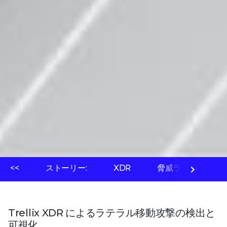
<<
ストーリー:
XDR
脅威ラボ
全
Trellix XDR によるラテラル移動攻撃の検出と
可視化