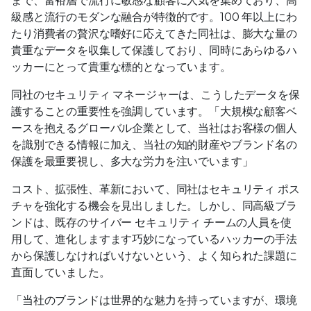
まで、富裕層で流行に敏感な顧客に人気を集めており、高
級感と流行のモダンな融合が特徴的です。100 年以上にわ
たり消費者の贅沢な嗜好に応えてきた同社は、膨大な量の
貴重なデータを収集して保護しており、同時にあらゆるハ
ッカーにとって貴重な標的となっています。
同社のセキュリティ マネージャーは、こうしたデータを保
護することの重要性を強調しています。「大規模な顧客ベ
ースを抱えるグローバル企業として、当社はお客様の個人
を識別できる情報に加え、当社の知的財産やブランド名の
保護を最重要視し、多大な労力を注いでいます」
コスト、拡張性、革新において、同社はセキュリティ ポス
チャを強化する機会を見出しました。しかし、同高級ブラ
ンドは、既存のサイバー セキュリティ チームの人員を使
用して、進化しますます巧妙になっているハッカーの手法
から保護しなければいけないという、よく知られた課題に
直面していました。
「当社のブランドは世界的な魅力を持っていますが、環境