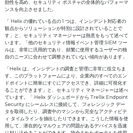
効性を高め、セキュリティ ポスチャの全体的なパフォーマ
ンスを向上させました。
「 Helix の優れている点の 1 つは、インシデント対応者の
観点からソリューションが特別に設計されていることで
す」と、セキュリティ マネージャーは熱意をもって述べて
います。「他のセキュリティ情報イベント管理 SIEM ツー
ルは、非常に汎用的であり、頻繁に使用するユーザーの独
自のニーズに合わせて調整されていない傾向があります」
「Helix は、インシデントの調査と管理に非常に役立ちま
す。このプラットフォームにより、企業内のすべてのエン
ドポイントに簡単にすぐにアクセスでき、詳細に可視化す
ることができます」と、セキュリティ マネージャーは述べ
ています。「 Helix ダッシュボードから Trellix Endpoint
Security にシームレスに接続して、フォレンジック デー
タを取得したり、調査中のマシンから完全なアクティビテ
ィ タイムラインを抽出したりできます。こうした情報を使
用して、潜在的なマルウェアの問題があるデバイスを迅速
に封じ込めることができます。統合されたポータルを使用