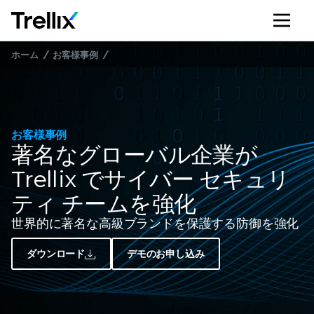
メ
ホーム
お客様事例
お客様事例
著名なグローバル企業が
Trellix でサイバー セキュリ
ティ チームを強化
世界的に著名な高級ブランドを保護する防御を強化
ダウンロード
デモのお申し込み