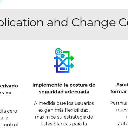
pplication and Change C
Ayud
Implemente la postura de
derivado
formar 
seguridad adecuada
es no
Permita 
A medida que los usuarios
nueva
exigen más flexibilidad,
día cero
maximice su estrategia de
a la
auto
listas blancas para la
 control