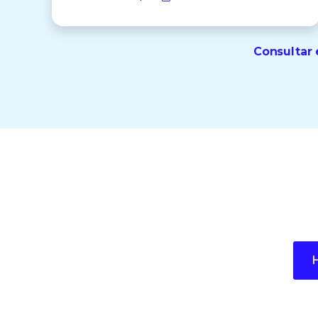
Consultar 
Dé el siguiente paso
H