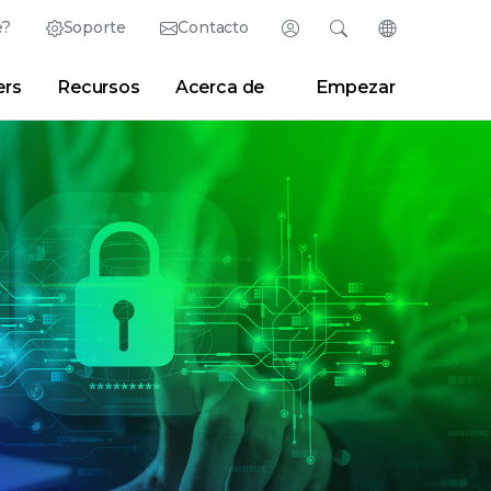
e?
Soporte
Contacto
Inicio de sesión
Buscar
Cambiar idiom
ers
Recursos
Acerca de
Empezar
English (Inglés)
Search
Borrar
|
Consejos de búsqueda
Partner Portal
Developer Portal
日本語 (Japonés)
Deutsch (Alemán)
 Center
|
Sala de prensa
|
Blogs
Español (Español)
Français (Francés)
Português (Portugués)