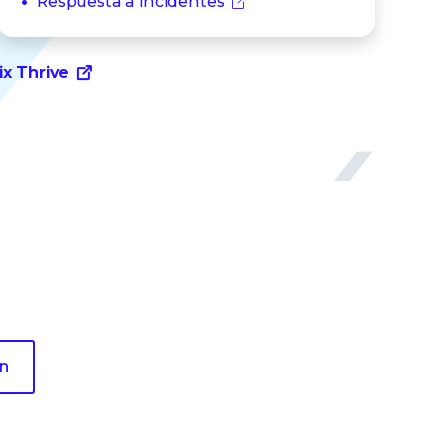
Respuesta a incidentes
ix Thrive
va
para sus endpoints.
ón