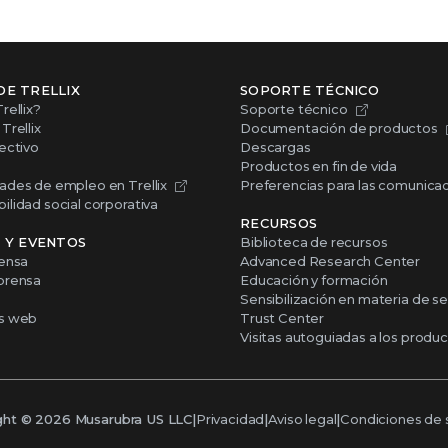
DE TRELLIX
SOPORTE TÉCNICO
rellix?
Soporte técnico
Trellix
Documentación de productos
ectivo
Descargas
Productos en fin de vida
ades de empleo en Trellix
Preferencias para las comunica
lidad social corporativa
RECURSOS
S Y EVENTOS
Biblioteca de recursos
rensa
Advanced Research Center
prensa
Educación y formación
Sensibilización en materia de s
s web
Trust Center
Visitas autoguiadas a los produ
ght ©
2026
Musarubra US LLC
|
Privacidad
|
Aviso legal
|
Condiciones de s