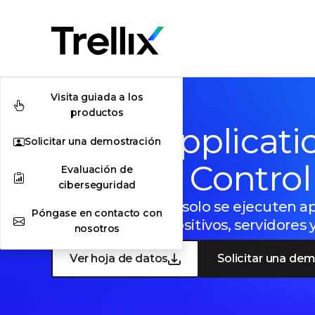
Visita guiada a los
productos
Trellix Applicat
Solicitar una demostración
Change Control
Evaluación de
ciberseguridad
Asegúrese de que solo se ejecuten ap
Póngase en contacto con
confianza en dispositivos, servidores 
nosotros
Ver hoja de datos
Solicitar una de