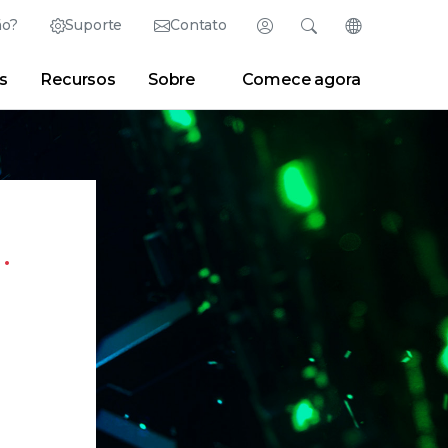
ão?
Suporte
Contato
Fazer login
Pesquisar
Alterar idioma
s
Recursos
Sobre
Comece agora
English (Inglês)
Search
Limpar
|
Dicas de pesquisa
Partner Portal
Developer Portal
日本語 (Japonês)
Deutsch (Alemão)
Research Center
|
Sala de notícias
|
Blogs
Español (Espanhol)
Français (Francês)
.
Português (Português)