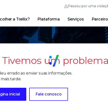
Passou por uma violaç
olher a Trellix?
Plataforma
Serviços
Parceiro
Thrive Community
Links rápidos
Trellix Login
Por que escolher a Trellix?
|
Produtos
|
Advanced 
Tivemos um problema
deu errado ao enviar suas informações.
 mais tarde.
gina inicial
Fale conosco