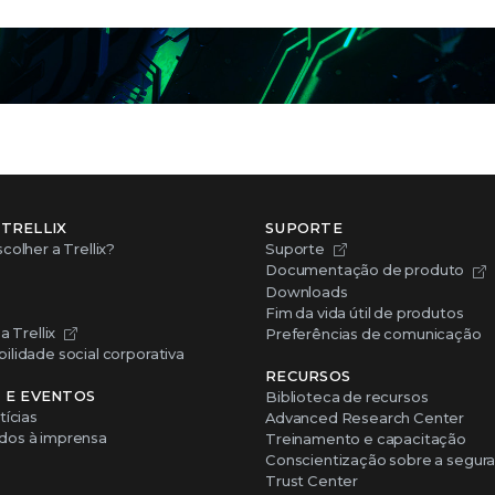
 TRELLIX
SUPORTE
colher a Trellix?
Suporte
Documentação de produto
Downloads
Fim da vida útil de produtos
a Trellix
Preferências de comunicação
lidade social corporativa
RECURSOS
S E EVENTOS
Biblioteca de recursos
tícias
Advanced Research Center
os à imprensa
Treinamento e capacitação
Conscientização sobre a segur
Trust Center