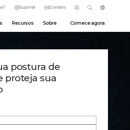
ão?
Suporte
Contato
Fazer login
Pesquisar
Alterar idioma
s
Recursos
Sobre
Comece agora
English (Inglês)
Search
Limpar
|
Dicas de pesquisa
Partner Portal
Developer Portal
日本語 (Japonês)
Deutsch (Alemão)
Research Center
|
Sala de notícias
|
Blogs
Español (Espanhol)
ua postura de
Français (Francês)
 proteja sua
Português (Português)
o