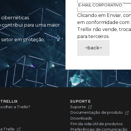
E-MAIL CORPORATIVO
Clicando em Enviar, c
cibernéticas
em conformidade com
 contribui para uma maior
Trellix não vende, troc
para terceiros.
 setor em proteção,
~back~
 TRELLIX
SUPORTE
colher a Trellix?
Suporte
Documentação de produto
Downloads
Fim da vida útil de produtos
a Trellix
Preferências de comunicação