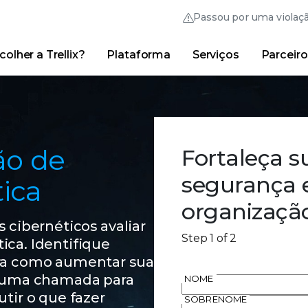
Passou por uma violaç
olher a Trellix?
Plataforma
Serviços
Parceiro
Thrive Community
Links rápidos
Trellix Login
Por que escolher a Trellix?
|
Produtos
|
Advanced 
ção de
Fortaleça s
segurança e
ica
organizaçã
 cibernéticos avaliar
Step 1 of 2
ica. Identifique
bra como aumentar sua
s uma chamada para
NOME
tir o que fazer
SOBRENOME