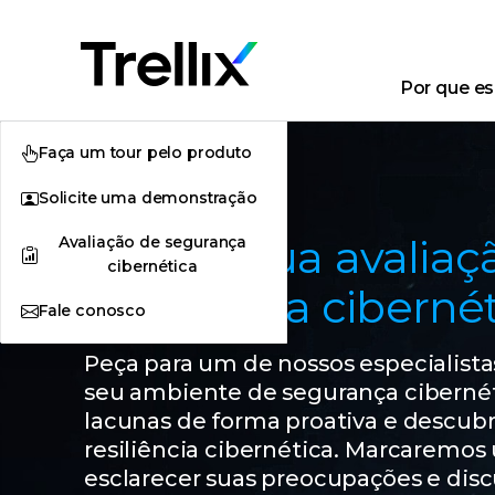
Por que esc
Faça um tour pelo produto
Solicite uma demonstração
Solicite sua avalia
Avaliação de segurança
cibernética
segurança cibernét
Fale conosco
Peça para um de nossos especialistas
seu ambiente de segurança cibernét
lacunas de forma proativa e descu
resiliência cibernética. Marcaremo
esclarecer suas preocupações e discu