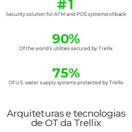
#
1
2
0
7
2
Security solution for ATM and POS systems
rollback
3
1
8
3
4
2
9
0
%
4
5
3
1
Of the world’s utilities secured by Trellix
5
6
4
2
6
7
5
%
3
7
8
6
Of U.S. water supply systems protected by Trellix
4
8
9
7
5
9
8
Arquiteturas e tecnologias
6
9
de OT da Trellix
7