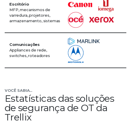
Escritório
MFP, mecanismos de
varredura, projetores,
armazenamento, sistemas
Comunicações
0
Appliances de rede,
switches, roteadores
1
2
3
VOCÊ SABIA...
Estatísticas das soluções
4
de segurança de OT da
0
5
Trellix
0
1
6