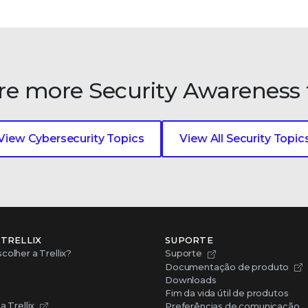
re more Security Awareness 
View Cybersecurity Topics
View All Security Topic
 TRELLIX
SUPORTE
colher a Trellix?
Suporte
Documentação de produto
Downloads
Fim da vida útil de produtos
a Trellix
Preferências de comunicação