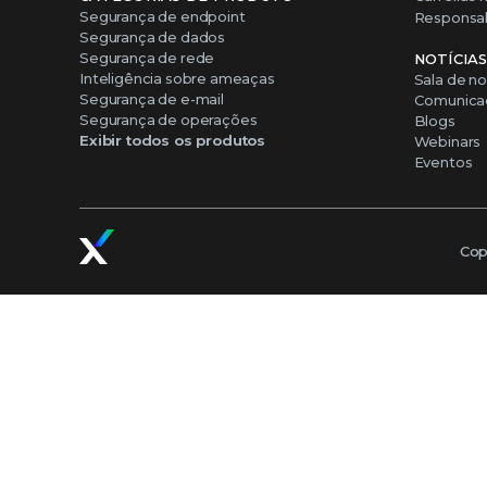
Segurança de endpoint
Responsabi
Segurança de dados
Segurança de rede
NOTÍCIA
Inteligência sobre ameaças
Sala de no
Segurança de e-mail
Comunicad
Segurança de operações
Blogs
Exibir todos os produtos
Webinars
Eventos
Cop