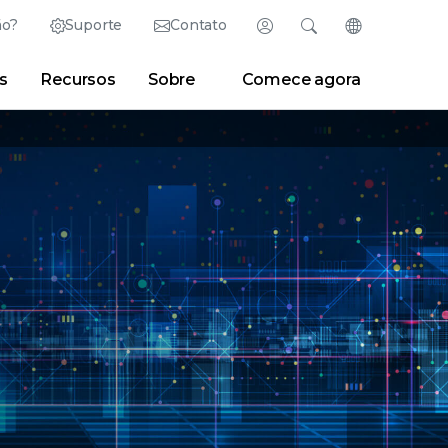
ão?
Suporte
Contato
Fazer login
Pesquisar
Alterar idioma
s
Recursos
Sobre
Comece agora
English (Inglês)
Search
Limpar
|
Dicas de pesquisa
Partner Portal
Developer Portal
日本語 (Japonês)
Deutsch (Alemão)
Research Center
|
Sala de notícias
|
Blogs
Español (Espanhol)
Français (Francês)
Português (Português)