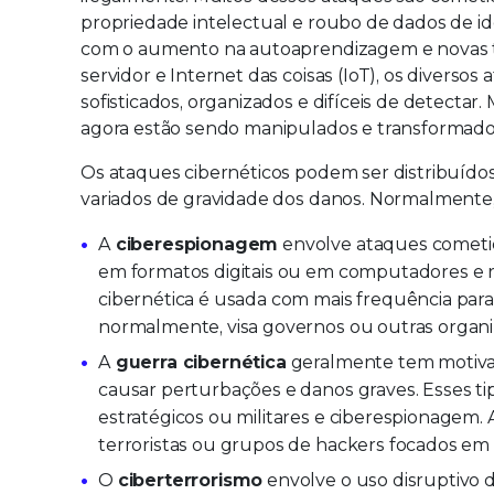
propriedade intelectual e roubo de dados de ide
com o aumento na autoaprendizagem e novas t
servidor e Internet das coisas (IoT), os divers
sofisticados, organizados e difíceis de detectar
agora estão sendo manipulados e transformado
Os ataques cibernéticos podem ser distribuído
variados de gravidade dos danos. Normalmente, h
A
ciberespionagem
envolve ataques cometido
em formatos digitais ou em computadores e r
cibernética é usada com mais frequência para 
normalmente, visa governos ou outras organ
A
guerra cibernética
geralmente tem motivaç
causar perturbações e danos graves. Esses t
estratégicos ou militares e ciberespionagem
terroristas ou grupos de hackers focados em
O
ciberterrorismo
envolve o uso disruptivo 