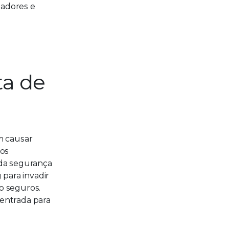
tadores e
ta de
m causar
ros
 da segurança
 para invadir
ão seguros.
 entrada para