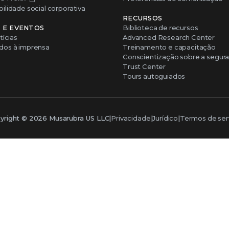
lidade social corporativa
RECURSOS
S E EVENTOS
Biblioteca de recursos
tícias
Advanced Research Center
os à imprensa
Treinamento e capacitação
Conscientização sobre a segur
Trust Center
Tours autoguiados
yright ©
2026
Musarubra US LLC
|
Privacidade
|
Jurídico
|
Termos de ser