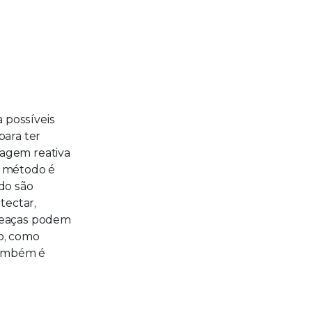
 possíveis
para ter
dagem reativa
e método é
do são
tectar,
ameaças podem
so, como
também é