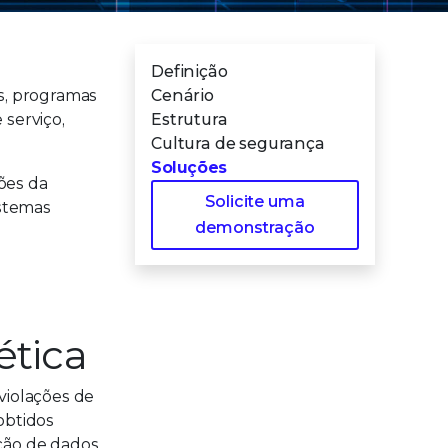
Definição
s, programas
Cenário
 serviço,
Estrutura
Cultura de segurança
Soluções
ões da
Solicite uma
istemas
demonstração
ética
violações de
obtidos
ção de dados,