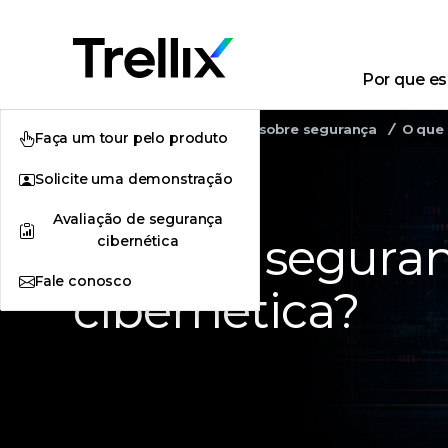
Por que esc
Home
Conscientização sobre segurança
O que 
Faça um tour pelo produto
Solicite uma demonstração
Avaliação de segurança
O que é segura
cibernética
Fale conosco
cibernética?