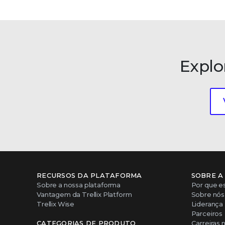
Explo
RECURSOS DA PLATAFORMA
SOBRE A
Sobre a nossa plataforma
Por que es
Vantagem da Trellix Platform
Sobre nós
Trellix Wise
Liderança
Parceiros
CATEGORIAS DE PRODUTO
Carreiras n