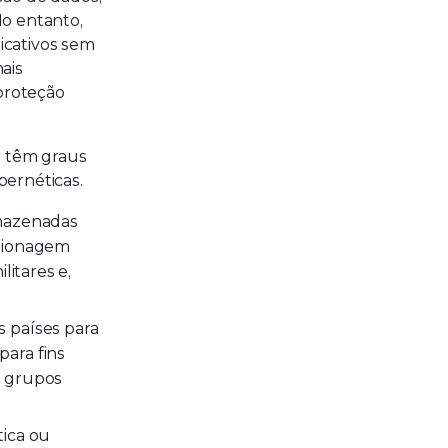
No entanto,
icativos sem
ais
 proteção
e têm graus
bernéticas.
rmazenadas
spionagem
litares e,
 países para
ara fins
e grupos
tica ou