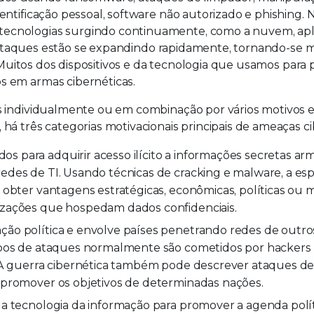
ntificação pessoal, software não autorizado e phishing. 
ecnologias surgindo continuamente, como a nuvem, apl
os ataques estão se expandindo rapidamente, tornando-se m
. Muitos dos dispositivos e da tecnologia que usamos para
s em armas cibernéticas.
s individualmente ou em combinação por vários motivos 
á três categorias motivacionais principais de ameaças ci
s para adquirir acesso ilícito a informações secretas a
edes de TI. Usando técnicas de cracking e malware, a e
obter vantagens estratégicas, econômicas, políticas ou mi
izações que hospedam dados confidenciais.
ão política e envolve países penetrando redes de outros
ipos de ataques normalmente são cometidos por hackers p
. A guerra cibernética também pode descrever ataques d
 promover os objetivos de determinadas nações.
da tecnologia da informação para promover a agenda polí