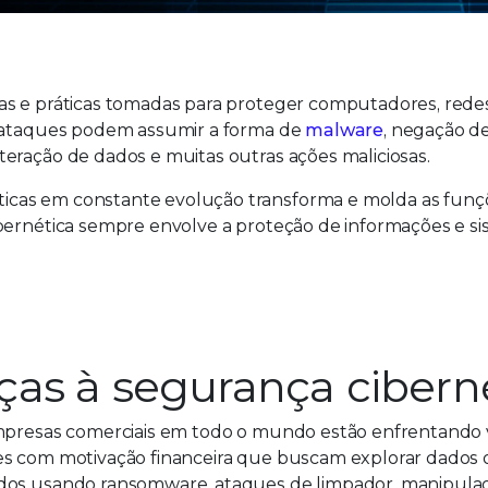
as e práticas tomadas para proteger computadores, rede
s ataques podem assumir a forma de
malware
, negação de
teração de dados e muitas outras ações maliciosas.
icas em constante evolução transforma e molda as funç
ibernética sempre envolve a proteção de informações e s
as à segurança cibern
empresas comerciais em todo o mundo estão enfrentando 
es com motivação financeira que buscam explorar dados 
idos usando ransomware, ataques de limpador, manipula