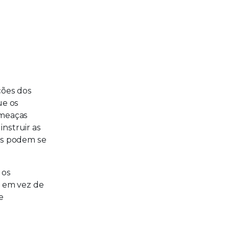
ções dos
ue os
ameaças
nstruir as
les podem se
 os
, em vez de
e