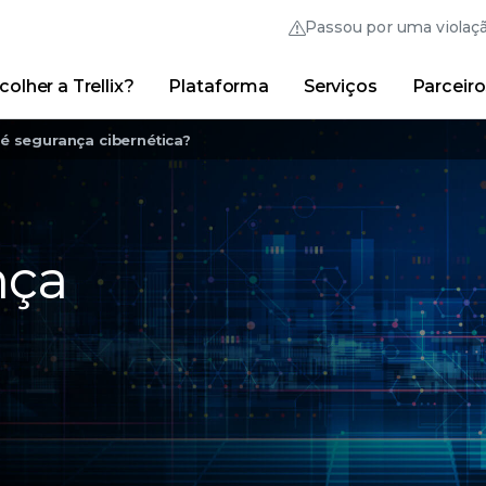
Passou por uma violaç
olher a Trellix?
Plataforma
Serviços
Parceiro
Thrive Community
Links rápidos
é segurança cibernética?
Trellix Login
Por que escolher a Trellix?
|
Produtos
|
Advanced 
nça