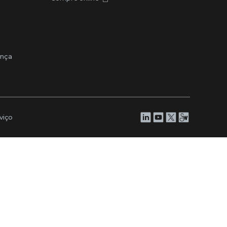
ança
viço