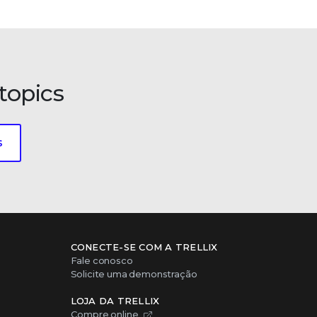
topics
s
CONECTE-SE COM A TRELLIX
Fale conosco
Solicite uma demonstração
LOJA DA TRELLIX
Compre online