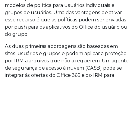
modelos de política para usuários individuais e
grupos de usuários. Uma das vantagens de ativar
esse recurso é que as políticas podem ser enviadas
por push para os aplicativos do Office do usuário ou
do grupo.
As duas primeiras abordagens são baseadas em
sites, usuários e grupos e podem aplicar a proteção
por IRM a arquivos que não a requerem. Um agente
de segurança de acesso à nuvem (CASB) pode se
integrar às ofertas do Office 365 e do IRM para
negociar as proteções do IRM do aplicativo para
arquivos com base no conteúdo ou contexto. Por
exemplo, um CASB pode aplicar proteções de IRM a
arquivos com dados confidenciais baixados do Office
365 para dispositivos não gerenciados.
Os administradores e proprietários de sites podem
limitar a atividade aplicando configurações para