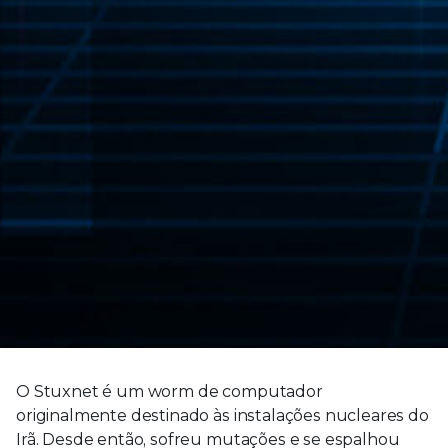
O Stuxnet é um worm de computador
originalmente destinado às instalações nucleares do
Irã. Desde então, sofreu mutações e se espalhou