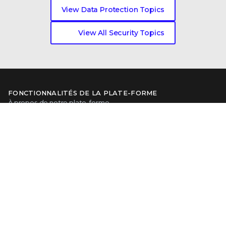
View Data Protection Topics
View All Security Topics
FONCTIONNALITÉS DE LA PLATE-FORME
À propos de notre plate-forme
Avantages de Trellix Platform
Trellix Wise
CATÉGORIES DE PRODUITS
Sécurité des terminaux
Sécurité des données
Sécurité réseau
Threat Intelligence
Sécurité e-mail
Opérations de sécurité
Voir tous les produits
À PROPOS DE TRELLIX