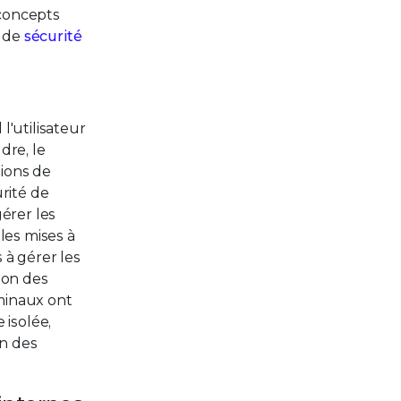
 concepts
s de
sécurité
l'utilisateur
dre, le
tions de
rité de
gérer les
les mises à
 à gérer les
ion des
rminaux ont
 isolée,
on des