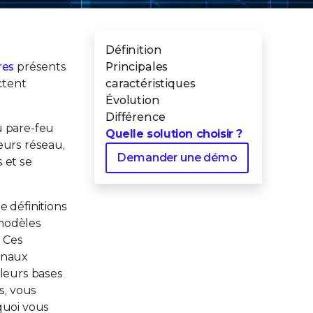
Définition
res
présents
Principales
ctent
caractéristiques
Évolution
Différence
du pare-feu
Quelle solution choisir ?
eurs réseau,
Demander une démo
 et se
 définitions
 modèles
. Ces
inaux
 leurs bases
s, vous
quoi vous