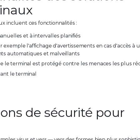
minaux
x incluent ces fonctionnalités :
anuelles et à intervalles planifiés
r exemple l'affichage d'avertissements en cas d'accès à u
ts automatiques et malveillants
e le terminal est protégé contre les menaces les plus ré
lant le terminal
ions de sécurité pour
mples virus et vers ― vers des formes bien plus sophistiq