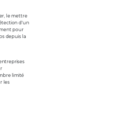
er, le mettre
détection d'un
lement pour
ps depuis la
 entreprises
r
mbre limité
r les