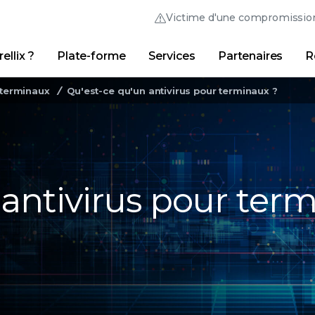
Victime d'une compromissio
ellix ?
Plate-forme
Services
Partenaires
R
Thrive Community
Liens
 terminaux
Qu'est-ce qu'un antivirus pour terminaux ?
Trellix Login
Pourquoi Trellix ?
|
Produits
|
Advanced Research 
 antivirus pour ter