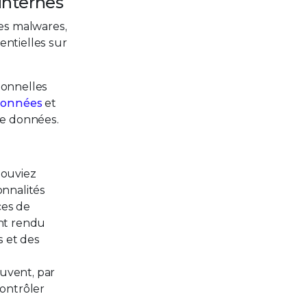
internes
les malwares,
entielles sur
ionnelles
données
et
de données.
pouviez
onnalités
ces de
ont rendu
s et des
euvent, par
contrôler