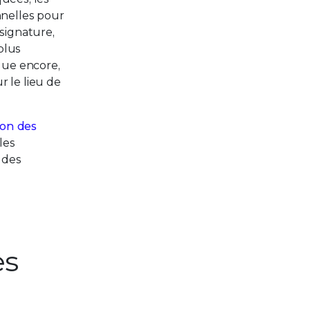
nnelles pour
signature,
plus
que encore,
r le lieu de
ion des
les
 des
es