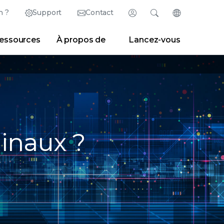
n ?
Support
Contact
Connexion
Rechercher
Changer de la
essources
À propos de
Lancez-vous
English (Anglais)
Search
Effacer
|
Conseils de recherche
Partner Portal
Developer Portal
日本語 (Japonais)
Deutsch (Allemand)
Center
|
Espace presse
|
Blogs
Español (Espagnol)
Français (Français)
minaux ?
Português (Portugais)