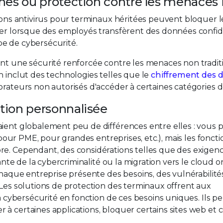
nes ou protection contre les menaces 
tions antivirus pour terminaux héritées peuvent bloquer 
éger lorsque des employés transfèrent des données confid
pe de cybersécurité.
ent une sécurité renforcée contre les menaces non tradit
n inclut des technologies telles que le
chiffrement des 
orateurs non autorisés d'accéder à certaines catégories 
tion personnalisée
aient globalement peu de différences entre elles : vous 
, pour PME, pour grandes entreprises, etc.), mais les foncti
re. Cependant, des considérations telles que des exigen
sante de la cybercriminalité ou la migration vers le cloud 
chaque entreprise présente des besoins, des vulnérabilité
 Les solutions de protection des terminaux offrent aux
la cybersécurité en fonction de ces besoins uniques. Ils p
à certaines applications, bloquer certains sites web et 