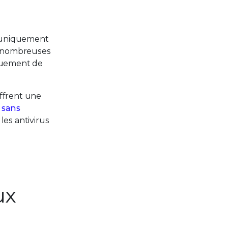
t uniquement
e nombreuses
iquement de
offrent une
 sans
les antivirus
ux