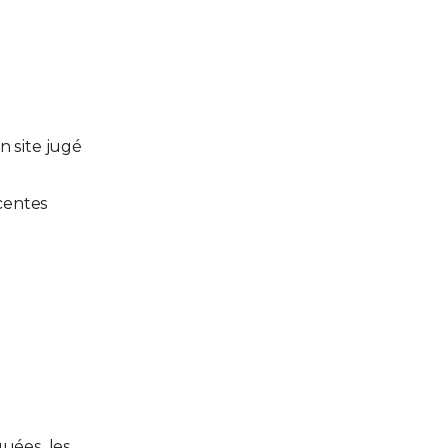
n site jugé
centes
uées, les