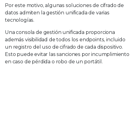
Por este motivo, algunas soluciones de cifrado de
datos admiten la gestión unificada de varias
tecnologías.
Una consola de gestión unificada proporciona
además visibilidad de todos los endpoints, incluido
un registro del uso de cifrado de cada dispositivo.
Esto puede evitar las sanciones por incumplimiento
en caso de pérdida o robo de un portátil.
¿Cifrado local o basado en
la nube?
Una organización no puede asumir que un
proveedor de nube proporcionará
automáticamente cifrado como parte de una
aplicación en la nube o un servicio de
infraestructura. El cifrado utiliza ancho de banda y