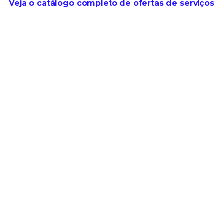
Veja o catálogo completo de ofertas de serviços
no Trellix Thrive
Dê o próximo passo rumo à segurança
viva
para seus terminais.
Fale com um especialista
Agende uma demonstração
RECURSOS DA PLATAFORMA
Sobre a nossa plataforma
Vantagem da Trellix Platform