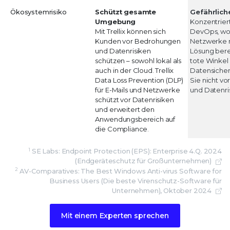
Ökosystemrisiko
Schützt gesamte
Gefährlich
Umgebung
Konzentriert
Mit Trellix können sich
DevOps, wob
Kunden vor Bedrohungen
Netzwerke n
und Datenrisiken
Lösung bere
schützen – sowohl lokal als
tote Winkel 
auch in der Cloud. Trellix
Datensicherh
Data Loss Prevention (DLP)
Sie nicht v
für E-Mails und Netzwerke
und Datenri
schützt vor Datenrisiken
und erweitert den
Anwendungsbereich auf
die Compliance.
1
SE Labs: Endpoint Protection (EPS): Enterprise 4.Q. 2024
(Endgeräteschutz für Großunternehmen)
2
AV-Comparatives: The Best Windows Anti-virus Software for
Business Users (Die beste Virenschutz-Software für
Unternehmen), Oktober 2024
Mit einem Experten sprechen