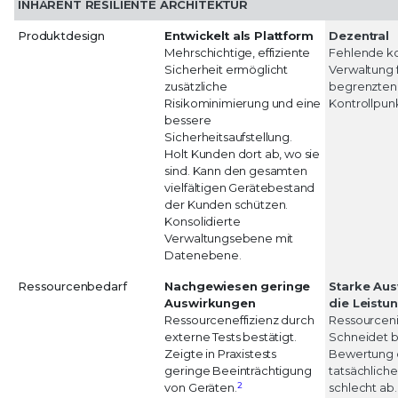
INHÄRENT RESILIENTE ARCHITEKTUR
Produktdesign
Entwickelt als Plattform
Dezentral
Mehrschichtige, effiziente
Fehlende ko
Sicherheit ermöglicht
Verwaltung f
zusätzliche
begrenzten
Risikominimierung und eine
Kontrollpun
bessere
Sicherheitsaufstellung.
Holt Kunden dort ab, wo sie
sind. Kann den gesamten
vielfältigen Gerätebestand
der Kunden schützen.
Konsolidierte
Verwaltungsebene mit
Datenebene.
Ressourcenbedarf
Nachgewiesen geringe
Starke Au
Auswirkungen
die Leistu
Ressourceneffizienz durch
Ressourceni
externe Tests bestätigt.
Schneidet b
Zeigte in Praxistests
Bewertung 
geringe Beeinträchtigung
tatsächliche
2
von Geräten.
schlecht ab.