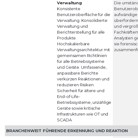
Verwaltung
Die umständ
Konsistente
Benutzerobe
Benutzeroberfläche für die
aufwändige
Verwaltung. Konsolidierte
überforder
Verwaltung und
und vergrö
Berichterstellung für alle
Fachkräfte
Produkte.
Analysten ge
Hochskalierbare
sie forensi
Verwaltungsarchitektur mit
zusammenfü
gemeinsamen Richtlinien
für alle Betriebssysteme
und Geräte. Umfassende,
anpassbare Berichte
verkürzen Reaktionen und
reduzieren Risiken.
Sicherheit für ältere und
End-of-Life-
Betriebssysteme, unzählige
Geräte sowie kritische
Infrastrukturen wie OT und
SCADA.
BRANCHENWEIT FÜHRENDE ERKENNUNG UND REAKTION