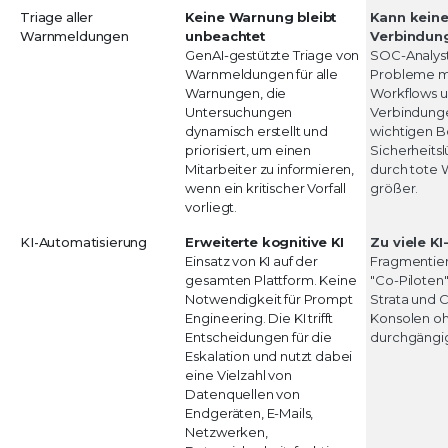
Triage aller
Keine Warnung bleibt
Kann kein
Warnmeldungen
unbeachtet
Verbindun
GenAI-gestützte Triage von
SOC-Analys
Warnmeldungen für alle
Probleme mi
Warnungen, die
Workflows u
Untersuchungen
Verbindung
dynamisch erstellt und
wichtigen 
priorisiert, um einen
Sicherheits
Mitarbeiter zu informieren,
durch tote 
wenn ein kritischer Vorfall
größer.
vorliegt.
KI-Automatisierung
Erweiterte kognitive KI
Zu viele K
Einsatz von KI auf der
Fragmentier
gesamten Plattform. Keine
"Co-Piloten"
Notwendigkeit für Prompt
Strata und 
Engineering. Die KI trifft
Konsolen oh
Entscheidungen für die
durchgängi
Eskalation und nutzt dabei
eine Vielzahl von
Datenquellen von
Endgeräten, E-Mails,
Netzwerken,