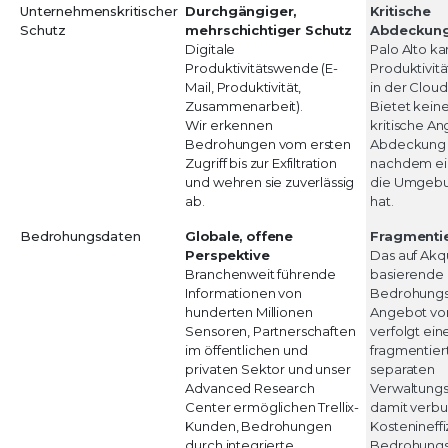
Unternehmenskritischer
Durchgängiger,
Kritische
Schutz
mehrschichtiger Schutz
Abdeckung
Digitale
Palo Alto k
Produktivitätswende (E-
Produktivi
Mail, Produktivität,
in der Cloud
Zusammenarbeit).
Bietet keine
Wir erkennen
kritische An
Bedrohungen vom ersten
Abdeckung 
Zugriff bis zur Exfiltration
nachdem ein
und wehren sie zuverlässig
die Umgebu
ab.
hat.
Bedrohungsdaten
Globale, offene
Fragmentie
Perspektive
Das auf Akqu
Branchenweit führende
basierende
Informationen von
Bedrohungs
hunderten Millionen
Angebot von
Sensoren, Partnerschaften
verfolgt ein
im öffentlichen und
fragmentier
privaten Sektor und unser
separaten
Advanced Research
Verwaltung
Center ermöglichen Trellix-
damit verb
Kunden, Bedrohungen
Kostenineffi
durch integrierte
Bedrohungs