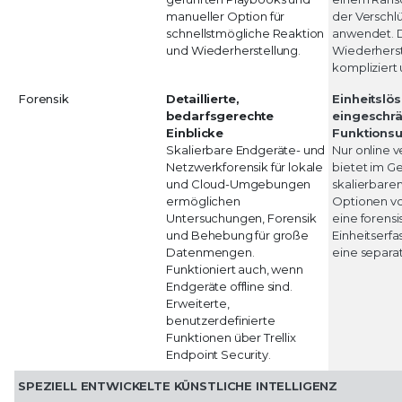
manueller Option für
der Verschl
schnellstmögliche Reaktion
anwendet. 
und Wiederherstellung.
Wiederherst
kompliziert 
Forensik
Detaillierte,
Einheitslö
bedarfsgerechte
eingeschr
Einblicke
Funktions
Skalierbare Endgeräte- und
Nur online 
Netzwerkforensik für lokale
bietet im G
und Cloud-Umgebungen
skalierbare
ermöglichen
Optionen von
Untersuchungen, Forensik
eine forens
und Behebung für große
Einheitserfa
Datenmengen.
eine separat
Funktioniert auch, wenn
Endgeräte offline sind.
Erweiterte,
benutzerdefinierte
Funktionen über Trellix
Endpoint Security.
SPEZIELL ENTWICKELTE KÜNSTLICHE INTELLIGENZ