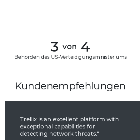
0
2
1
3
2
4
3
4
5
von
4
Behörden des US-Verteidigungsministeriums
6
5
7
6
Kundenempfehlungen
8
7
9
8
Trellix is an excellent platform with
9
exceptional capabilities for
detecting network threats."