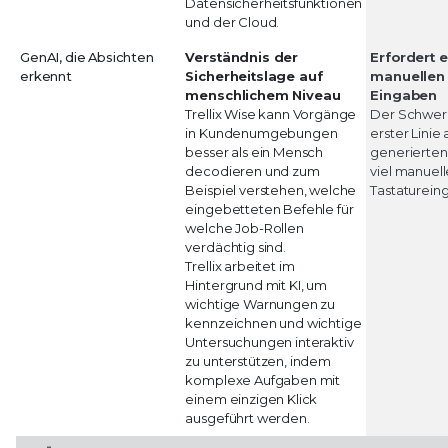
Datensicherheitsfunktionen
und der Cloud.
GenAI, die Absichten
Verständnis der
Erfordert 
erkennt
Sicherheitslage auf
manuellen
menschlichem Niveau
Eingaben
Trellix Wise kann Vorgänge
Der Schwerp
in Kundenumgebungen
erster Linie 
besser als ein Mensch
generierten
decodieren und zum
viel manuell
Beispiel verstehen, welche
Tastaturein
eingebetteten Befehle für
welche Job-Rollen
verdächtig sind.
Trellix arbeitet im
Hintergrund mit KI, um
wichtige Warnungen zu
kennzeichnen und wichtige
Untersuchungen interaktiv
zu unterstützen, indem
komplexe Aufgaben mit
einem einzigen Klick
ausgeführt werden.