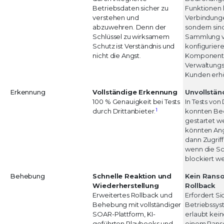
Betriebsdaten sicher zu
Funktionen
verstehen und
Verbindunge
abzuwehren. Denn der
sondern sind
Schlüssel zu wirksamem
Sammlung v
Schutz ist Verständnis und
konfigurier
nicht die Angst.
Komponente
Verwaltungs
Kunden erh
Erkennung
Vollständige Erkennung
Unvollstän
100 % Genauigkeit bei Tests
In Tests von
1
durch Drittanbieter.
konnten Be
gestartet w
könnten Ang
dann Zugriff
wenn die S
blockiert w
Behebung
Schnelle Reaktion und
Kein Rans
Wiederherstellung
Rollback
Erweitertes Rollback und
Erfordert S
Behebung mit vollständiger
Betriebssy
SOAR-Plattform, KI-
erlaubt kein
geführten Playbooks und
einem Rans