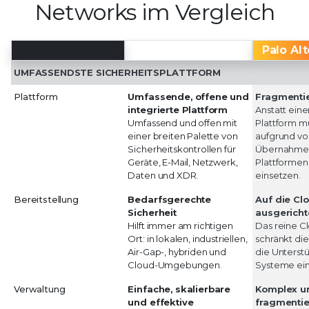
Networks im Vergleich
Trellix
Palo Al
UMFASSENDSTE SICHERHEITSPLATTFORM
Plattform
Umfassende, offene und
Fragmentie
integrierte Plattform
Anstatt eine
Umfassend und offen mit
Plattform 
einer breiten Palette von
aufgrund vo
Sicherheitskontrollen für
Übernahme
Geräte, E-Mail, Netzwerk,
Plattformen 
Daten und XDR.
einsetzen.
Bereitstellung
Bedarfsgerechte
Auf die Cl
Sicherheit
ausgericht
Hilft immer am richtigen
Das reine C
Ort: in lokalen, industriellen,
schränkt die 
Air-Gap-, hybriden und
die Unterstü
Cloud-Umgebungen.
Systeme ein
Verwaltung
Einfache, skalierbare
Komplex u
und effektive
fragmentie