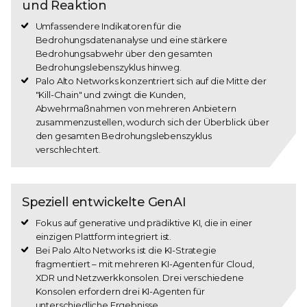
und Reaktion
Umfassendere Indikatoren für die
Bedrohungsdatenanalyse und eine stärkere
Bedrohungsabwehr über den gesamten
Bedrohungslebenszyklus hinweg.
Palo Alto Networks konzentriert sich auf die Mitte der
"Kill-Chain" und zwingt die Kunden,
Abwehrmaßnahmen von mehreren Anbietern
zusammenzustellen, wodurch sich der Überblick über
den gesamten Bedrohungslebenszyklus
verschlechtert.
Speziell entwickelte GenAI
Fokus auf generative und prädiktive KI, die in einer
einzigen Plattform integriert ist.
Bei Palo Alto Networks ist die KI-Strategie
fragmentiert – mit mehreren KI-Agenten für Cloud,
XDR und Netzwerkkonsolen. Drei verschiedene
Konsolen erfordern drei KI-Agenten für
unterschiedliche Ergebnisse.