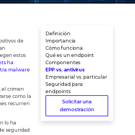
iness Customers |
Read Now
Definición
sitivos de
Importancia
ean
Cómo funciona
tegen estos
Qué es un endpoint
nts ha
Componentes
ntra malware
EPP vs. antivirus
Empresarial vs. particular
Seguridad para
 el crimen
endpoints
rarse como la
Solicitar una
ones recurren
demostración
n lo ha
 de seguridad