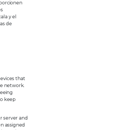
oporcionen
os
ala y el
mas de
devices that
he network.
reeing
to keep
r server and
hen assigned