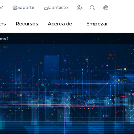
e?
Soporte
Contacto
Inicio de sesión
Buscar
Cambiar idiom
ers
Recursos
Acerca de
Empezar
English (Inglés)
Search
Borrar
|
Consejos de búsqueda
Partner Portal
Developer Portal
日本語 (Japonés)
nts?
Deutsch (Alemán)
 Center
|
Sala de prensa
|
Blogs
Español (Español)
Français (Francés)
Português (Portugués)