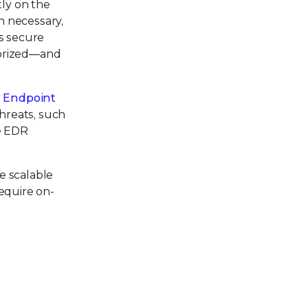
tly on the
n necessary,
Ps secure
horized—and
n
Endpoint
hreats, such
he EDR
e scalable
equire on-