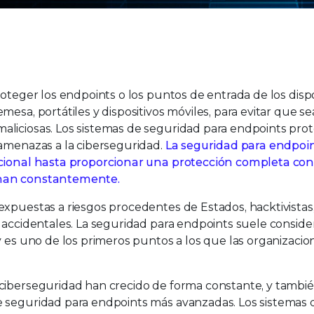
s SE Labs’ Highest AAA Rating for Enterprise & Small Bus
roteger los endpoints o los puntos de entrada de los dispo
esa, portátiles y dispositivos móviles, para evitar que s
aliciosas. Los sistemas de seguridad para endpoints pro
 amenazas a la ciberseguridad.
La seguridad para endpoi
dicional hasta proporcionar una protección completa co
onan constantemente.
expuestas a riesgos procedentes de Estados, hacktivistas,
 accidentales. La seguridad para endpoints suele conside
y es uno de los primeros puntos a los que las organizaci
ciberseguridad han crecido de forma constante, y tambié
e seguridad para endpoints más avanzadas. Los sistemas