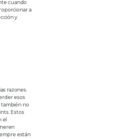
ente cuando
proporcionar a
ección y
ias razones.
perder esos
s también no
nts. Estos
 el
generen
siempre están