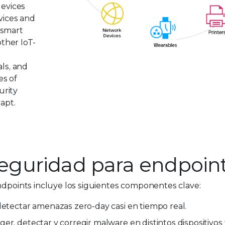
devices
vices and
 smart
other IoT-
als, and
es of
urity
apt.
guridad para endpoin
endpoints incluye los siguientes componentes clave:
detectar amenazas zero-day casi en tiempo real.
er, detectar y corregir malware en distintos dispositivos