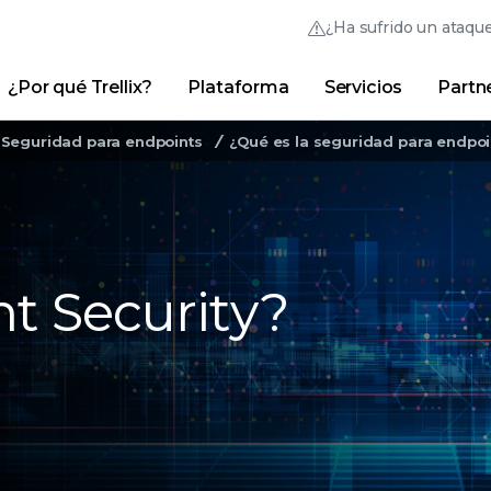
¿Ha sufrido un ataqu
¿Por qué Trellix?
Plataforma
Servicios
Partn
Thrive Community
Vínculos rápidos
Seguridad para endpoints
¿Qué es la seguridad para endpoi
Trellix Login
¿Por qué Trellix?
|
Productos
|
Advanced Research
t Security?